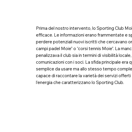
Challenge
Prima del nostro intervento, lo Sporting Club Mo
efficace. Le informazioni erano frammentate e spess
perdere potenziali nuovi iscritti che cercavano o
campi padel Moie” o “corsi tennis Moie”. La manc
penalizzava il club sia in termini di visibilità local
comunicazioni con i soci. La sfida principale era 
semplice da usare ma allo stesso tempo completa 
capace di raccontare la varietà dei servizi offerti
l’energia che caratterizzano lo Sporting Club.
Solutions