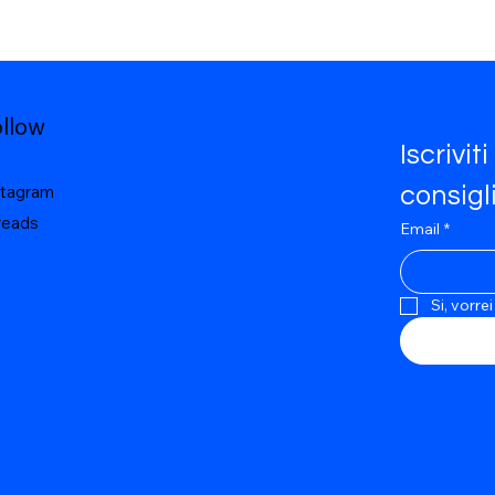
ollow
Iscrivit
stagram
consigli 
reads
Email
*
Si, vorre