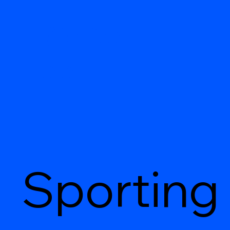
WeDo
oo
Sporting