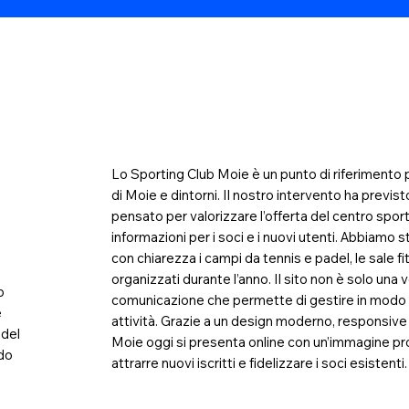
Summary
Lo Sporting Club Moie è un punto di riferimento p
di Moie e dintorni. Il nostro intervento ha previs
pensato per valorizzare l’offerta del centro spor
informazioni per i soci e i nuovi utenti. Abbiamo
con chiarezza i campi da tennis e padel, le sale fitn
organizzati durante l’anno. Il sito non è solo una
b
comunicazione che permette di gestire in modo p
e
attività. Grazie a un design moderno, responsive 
 del
Moie oggi si presenta online con un’immagine pr
odo
attrarre nuovi iscritti e fidelizzare i soci esistenti.